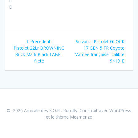
Navigation
Article
Article
Précédent :
Suivant :
Pistolet GLOCK
de
précédent
suivant
Pistolet 22Lr BROWNING
17 GEN 5 FR Coyote
:
:
Buck Mark Black LABEL
“Armée française” calibre
l’article
fileté
9×19
© 2026 Amicale des S.O.R . Rumilly. Construit avec WordPress
et le
thème Mesmerize