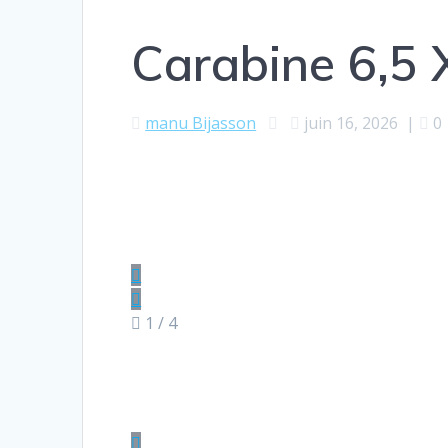
Carabine 6,5 
manu Bijasson
juin 16, 2026
|
0
1
/ 4