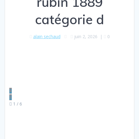
rubin 1889
catégorie d
alain sechaud
juin 2, 2026
|
0
1
/ 6