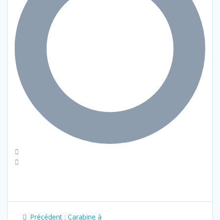
Navigation
Article
Précédent :
Carabine à